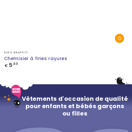
Fournisseur:
KID'S GRAFFITI
Chemisier à fines rayures
5
Prix
,50
€
normal
Vêtements d'occasion de qualité
pour enfants et bébés garçons
ou filles