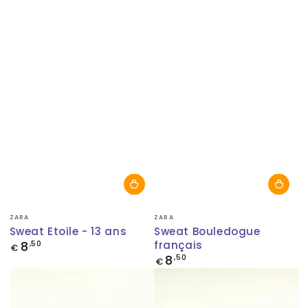
Fournisseur:
Fournisseur:
ZARA
ZARA
Sweat Etoile - 13 ans
Sweat Bouledogue
8
français
Prix
,50
€
normal
8
Prix
,50
€
normal