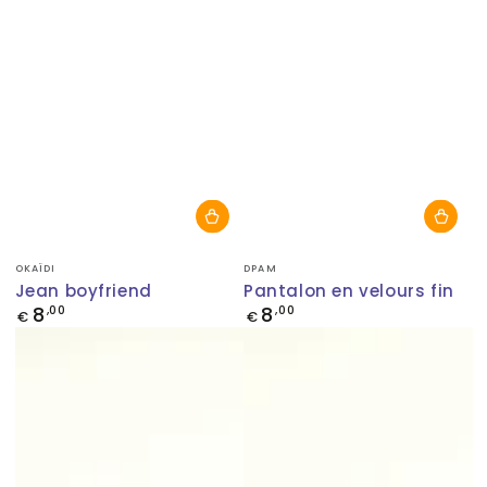
Fournisseur:
Fournisseur:
OKAÏDI
DPAM
Jean boyfriend
Pantalon en velours fin
8
8
Prix
,00
Prix
,00
€
€
normal
normal