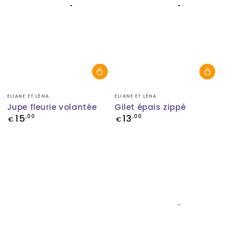
Fournisseur:
Fournisseur:
ELIANE ET LÉNA
ELIANE ET LÉNA
Jupe fleurie volantée
Gilet épais zippé
15
13
Prix
,00
Prix
,00
€
€
normal
normal