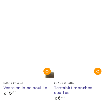
Fournisseur:
Fournisseur:
ELIANE ET LÉNA
ELIANE ET LÉNA
Veste en laine bouillie
Tee-shirt manches
15
courtes
Prix
,00
€
normal
6
Prix
,00
€
normal