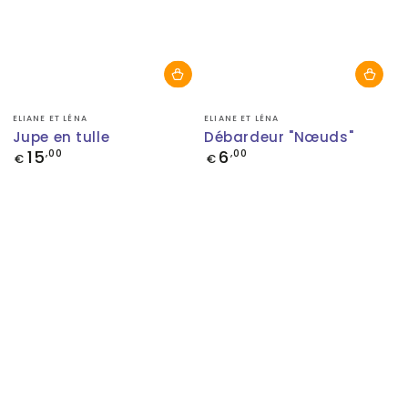
Fournisseur:
Fournisseur:
ELIANE ET LÉNA
ELIANE ET LÉNA
Jupe en tulle
Débardeur "Nœuds"
15
6
Prix
,00
Prix
,00
€
€
normal
normal