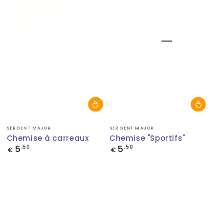
Fournisseur:
Fournisseur:
SERGENT MAJOR
SERGENT MAJOR
Chemise à carreaux
Chemise "Sportifs"
5
5
Prix
,50
Prix
,50
€
€
normal
normal