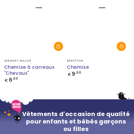
Fournisseur:
Fournisseur:
SERGENT MAJOR
BENETTON
Chemise à carreaux
Chemise
"Chevaux"
9
Prix
,50
€
normal
6
Prix
,50
€
normal
Vêtements d'occasion de qualité
pour enfants et bébés garçons
ou filles