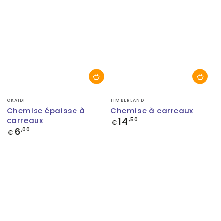
Fournisseur:
Fournisseur:
OKAÏDI
TIMBERLAND
Chemise épaisse à
Chemise à carreaux
carreaux
14
Prix
,50
€
normal
6
Prix
,00
€
normal