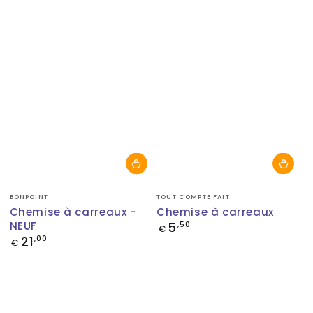
Fournisseur:
Fournisseur:
BONPOINT
TOUT COMPTE FAIT
Chemise à carreaux -
Chemise à carreaux
NEUF
5
Prix
,50
€
normal
21
Prix
,00
€
normal