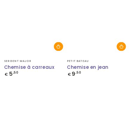
Fournisseur:
Fournisseur:
SERGENT MAJOR
PETIT BATEAU
Chemise à carreaux
Chemise en jean
5
9
Prix
,50
Prix
,50
€
€
normal
normal