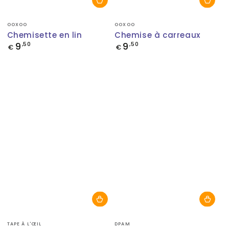
Fournisseur:
Fournisseur:
OOXOO
OOXOO
Chemisette en lin
Chemise à carreaux
9
9
Prix
,50
Prix
,50
€
€
normal
normal
Fournisseur:
Fournisseur:
TAPE À L'ŒIL
DPAM