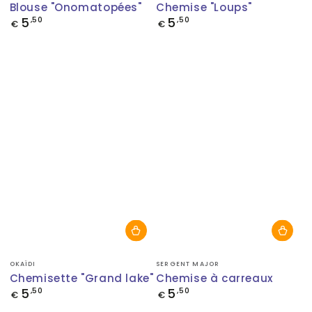
Blouse "Onomatopées"
Chemise "Loups"
5
5
Prix
,50
Prix
,50
€
€
normal
normal
Fournisseur:
Fournisseur:
OKAÏDI
SERGENT MAJOR
Chemisette "Grand lake"
Chemise à carreaux
5
5
Prix
,50
Prix
,50
€
€
normal
normal