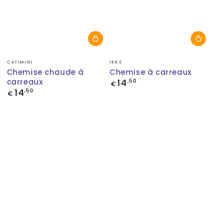
Fournisseur:
Fournisseur:
CATIMINI
IKKS
Chemise chaude à
Chemise à carreaux
carreaux
14
Prix
,50
€
normal
14
Prix
,50
€
normal