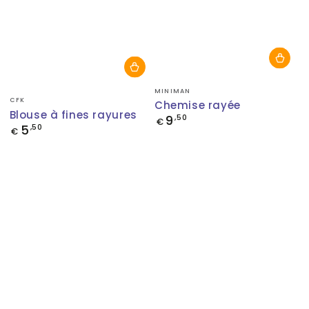
Fournisseur:
MINIMAN
Fournisseur:
CFK
Chemise rayée
Blouse à fines rayures
9
Prix
,50
€
5
Prix
,50
normal
€
normal