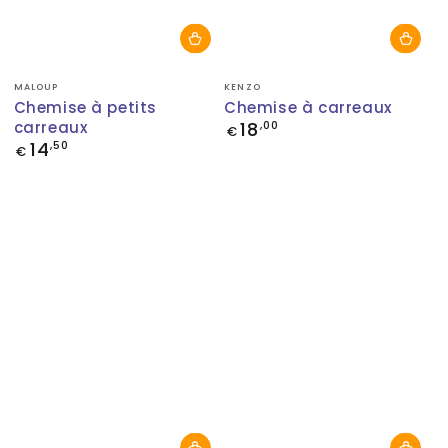
Fournisseur:
Fournisseur:
MALOUP
KENZO
Chemise à petits
Chemise à carreaux
carreaux
18
Prix
,00
€
normal
14
Prix
,50
€
normal