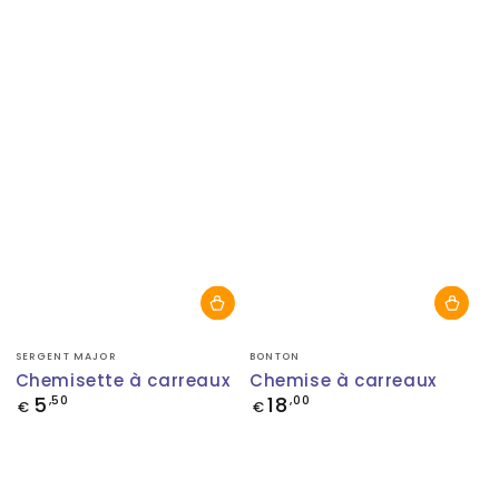
Fournisseur:
Fournisseur:
SERGENT MAJOR
BONTON
Chemisette à carreaux
Chemise à carreaux
5
18
Prix
,50
Prix
,00
€
€
normal
normal