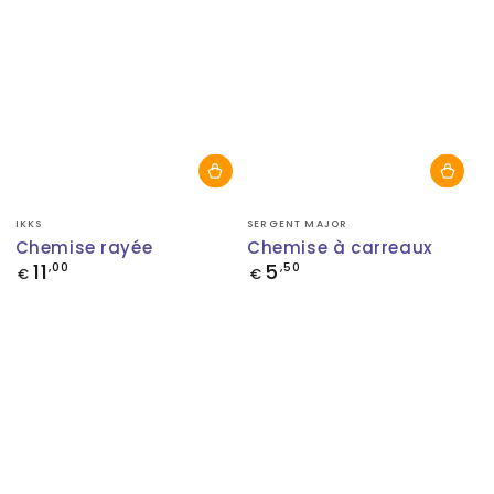
Fournisseur:
Fournisseur:
IKKS
SERGENT MAJOR
Chemise rayée
Chemise à carreaux
11
5
Prix
,00
Prix
,50
€
€
normal
normal