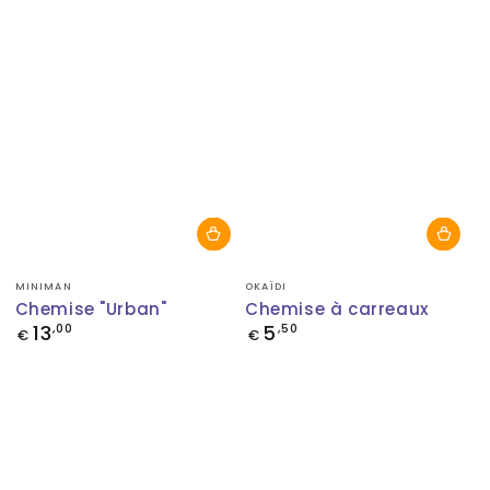
Fournisseur:
Fournisseur:
MINIMAN
OKAÏDI
Chemise "Urban"
Chemise à carreaux
13
5
Prix
,00
Prix
,50
€
€
normal
normal