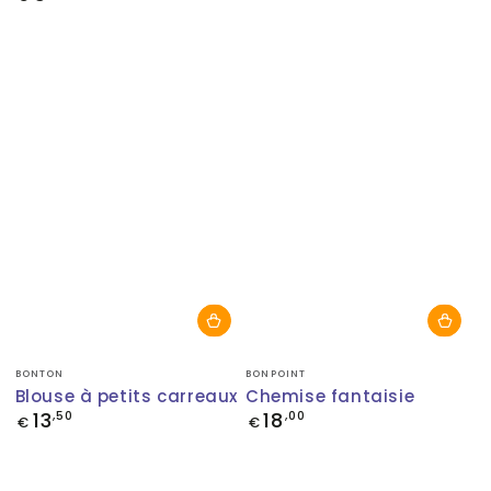
normal
Fournisseur:
Fournisseur:
BONTON
BONPOINT
Blouse à petits carreaux
Chemise fantaisie
13
18
Prix
,50
Prix
,00
€
€
normal
normal