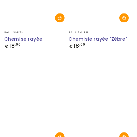
Fournisseur:
Fournisseur:
PAUL SMITH
PAUL SMITH
Chemise rayée
Chemisie rayée "Zèbre"
18
18
Prix
,00
Prix
,00
€
€
normal
normal