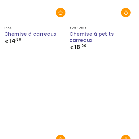
Fournisseur:
Fournisseur:
IKKS
BONPOINT
Chemise à carreaux
Chemise à petits
14
carreaux
Prix
,50
€
normal
18
Prix
,00
€
normal