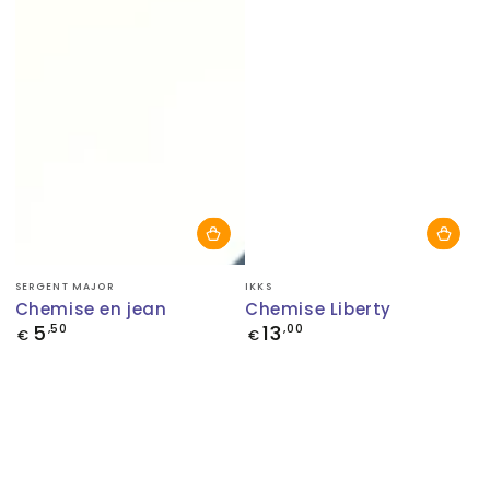
Fournisseur:
Fournisseur:
SERGENT MAJOR
IKKS
Chemise en jean
Chemise Liberty
5
13
Prix
,50
Prix
,00
€
€
normal
normal