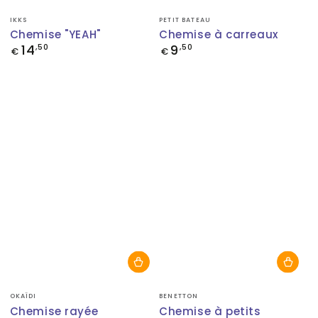
Fournisseur:
Fournisseur:
IKKS
PETIT BATEAU
Chemise "YEAH"
Chemise à carreaux
14
9
Prix
,50
Prix
,50
€
€
normal
normal
Fournisseur:
Fournisseur:
OKAÏDI
BENETTON
Chemise rayée
Chemise à petits