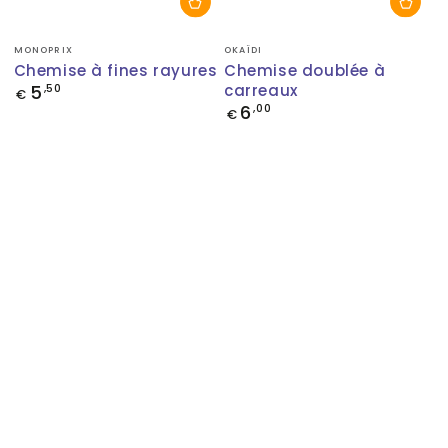
Fournisseur:
Fournisseur:
MONOPRIX
OKAÏDI
Chemise à fines rayures
Chemise doublée à
5
carreaux
Prix
,50
€
normal
6
Prix
,00
€
normal