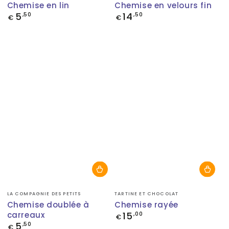
Chemise en lin
Chemise en velours fin
5
14
Prix
,50
Prix
,50
€
€
normal
normal
Fournisseur:
Fournisseur:
LA COMPAGNIE DES PETITS
TARTINE ET CHOCOLAT
Chemise doublée à
Chemise rayée
carreaux
15
Prix
,00
€
normal
5
Prix
,50
€