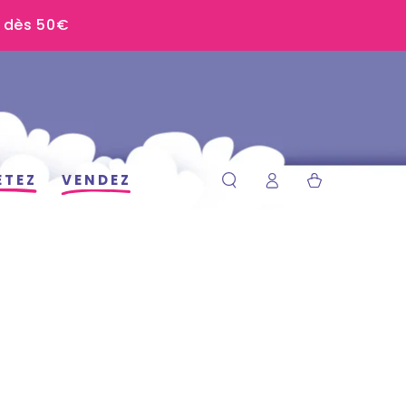
U dès 50€
Connexion
Panier
ETEZ
VENDEZ