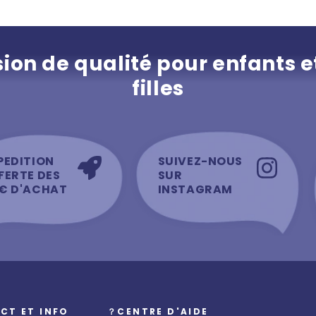
ion de qualité pour enfants e
filles
PEDITION
SUIVEZ-NOUS
FERTE DES
SUR
€ D'ACHAT
INSTAGRAM
CT ET INFO
？CENTRE D'AIDE