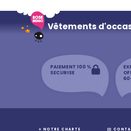
Vêtements d'occas
PAIEMENT 100 %
EX
SECURISE
OF
60
⭐️ NOTRE CHARTE
✉️ CONTA