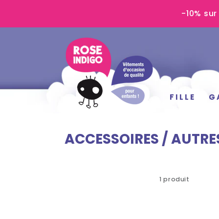
IGNORER LE
-10% sur
CONTENU
FILLE
G
ACCESSOIRES / AUTRE
1 produit