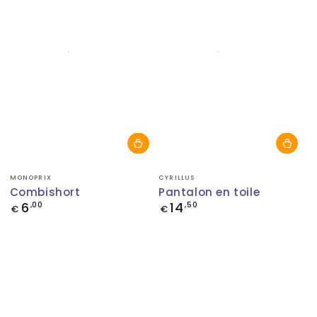
Fournisseur:
Fournisseur:
MONOPRIX
CYRILLUS
Combishort
Pantalon en toile
6
14
Prix
,00
Prix
,50
€
€
normal
normal