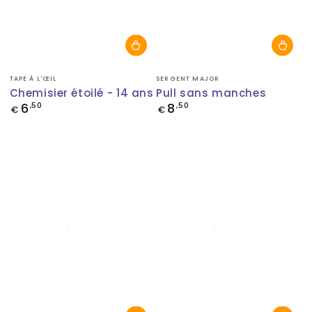
Fournisseur:
Fournisseur:
TAPE À L'ŒIL
SERGENT MAJOR
Chemisier étoilé - 14 ans
Pull sans manches
6
8
Prix
,50
Prix
,50
€
€
normal
normal