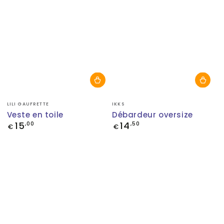
Fournisseur:
Fournisseur:
LILI GAUFRETTE
IKKS
Veste en toile
Débardeur oversize
15
14
Prix
,00
Prix
,50
€
€
normal
normal