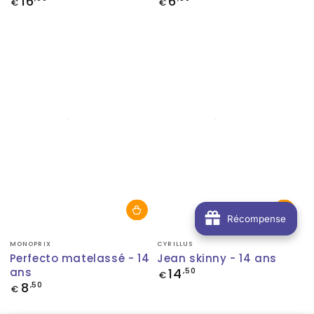
16
6
€
€
normal
normal
Récompense
Fournisseur:
Fournisseur:
MONOPRIX
CYRILLUS
Perfecto matelassé - 14
Jean skinny - 14 ans
ans
14
Prix
,50
€
normal
8
Prix
,50
€
normal