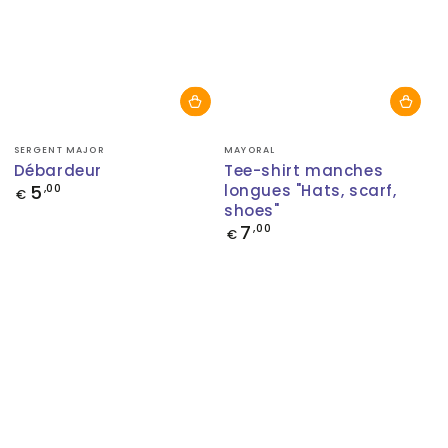
Fournisseur:
Fournisseur:
SERGENT MAJOR
MAYORAL
Débardeur
Tee-shirt manches
5
longues "Hats, scarf,
Prix
,00
€
normal
shoes"
7
Prix
,00
€
normal