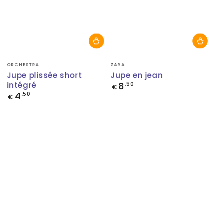
Fournisseur:
Fournisseur:
ORCHESTRA
ZARA
Jupe plissée short
Jupe en jean
intégré
8
Prix
,50
€
normal
4
Prix
,50
€
normal