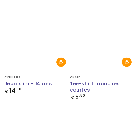
Fournisseur:
Fournisseur:
CYRILLUS
OKAÏDI
Jean slim - 14 ans
Tee-shirt manches
14
courtes
Prix
,50
€
normal
5
Prix
,50
€
normal