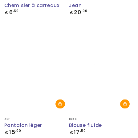
Chemisier à carreaux
Jean
6
20
Prix
,50
Prix
,00
€
€
normal
normal
Fournisseur:
Fournisseur:
ZEF
IKKS
Pantalon léger
Blouse fluide
15
17
Prix
,00
Prix
,50
€
€
normal
normal