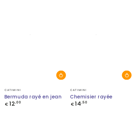
Fournisseur:
Fournisseur:
CATIMINI
CATIMINI
Bermuda rayé en jean
Chemisier rayée
12
14
Prix
,00
Prix
,50
€
€
normal
normal