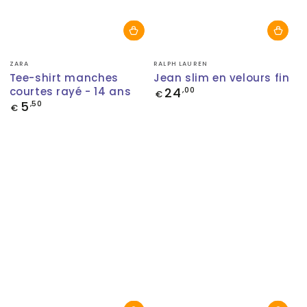
Fournisseur:
Fournisseur:
ZARA
RALPH LAUREN
Tee-shirt manches
Jean slim en velours fin
courtes rayé - 14 ans
24
Prix
,00
€
normal
5
Prix
,50
€
normal