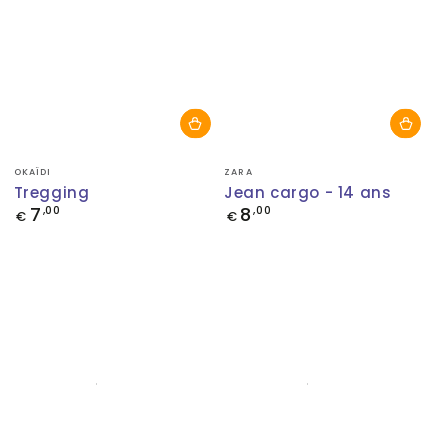
Fournisseur:
Fournisseur:
OKAÏDI
ZARA
Tregging
Jean cargo - 14 ans
7
8
Prix
,00
Prix
,00
€
€
normal
normal