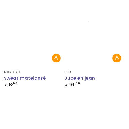
Fournisseur:
Fournisseur:
MONOPRIX
IKKS
Sweat matelassé
Jupe en jean
8
16
Prix
,50
Prix
,00
€
€
normal
normal