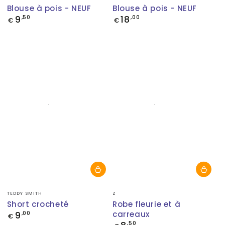
Blouse à pois - NEUF
Blouse à pois - NEUF
9
18
Prix
,50
Prix
,00
€
€
normal
normal
Fournisseur:
Fournisseur:
TEDDY SMITH
Z
Short crocheté
Robe fleurie et à
9
carreaux
Prix
,00
€
normal
Prix
,50