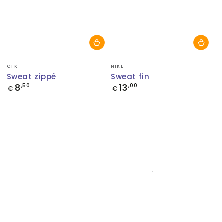
Fournisseur:
Fournisseur:
CFK
NIKE
Sweat zippé
Sweat fin
8
13
Prix
,50
Prix
,00
€
€
normal
normal