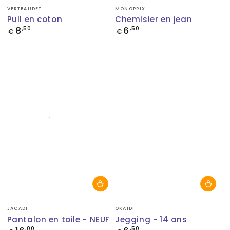
Fournisseur:
Fournisseur:
VERTBAUDET
MONOPRIX
Pull en coton
Chemisier en jean
8
6
Prix
,50
Prix
,50
€
€
normal
normal
Fournisseur:
Fournisseur:
JACADI
OKAÏDI
Pantalon en toile - NEUF
Jegging - 14 ans
Prix
,00
Prix
,50