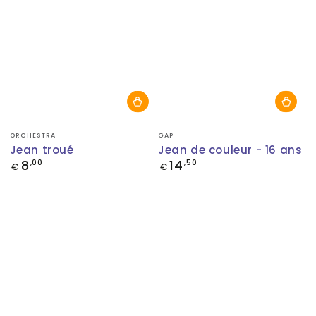
Fournisseur:
Fournisseur:
ORCHESTRA
GAP
Jean troué
Jean de couleur - 16 ans
8
14
Prix
,00
Prix
,50
€
€
normal
normal