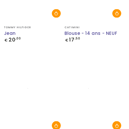
Fournisseur:
Fournisseur:
TOMMY HILFIGER
CATIMINI
Jean
Blouse - 14 ans - NEUF
20
17
Prix
,00
Prix
,50
€
€
normal
normal