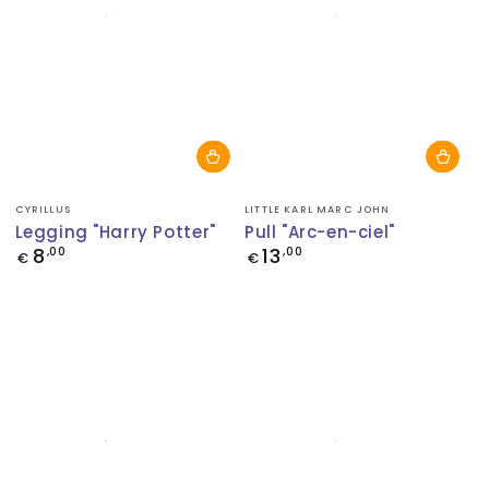
Fournisseur:
Fournisseur:
CYRILLUS
LITTLE KARL MARC JOHN
Legging "Harry Potter"
Pull "Arc-en-ciel"
8
13
Prix
,00
Prix
,00
€
€
normal
normal