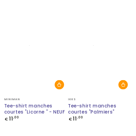
Fournisseur:
Fournisseur:
MINIMAN
IKKS
Tee-shirt manches
Tee-shirt manches
courtes "Licorne " - NEUF
courtes "Palmiers"
11
11
Prix
,00
Prix
,00
€
€
normal
normal