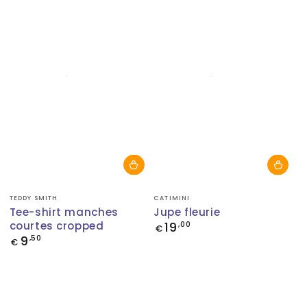
Fournisseur:
Fournisseur:
TEDDY SMITH
CATIMINI
Tee-shirt manches
Jupe fleurie
courtes cropped
19
Prix
,00
€
normal
9
Prix
,50
€
normal