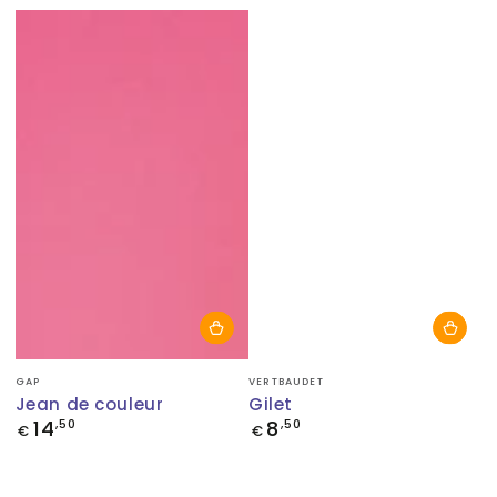
Fournisseur:
Fournisseur:
GAP
VERTBAUDET
Jean de couleur
Gilet
14
8
Prix
,50
Prix
,50
€
€
normal
normal