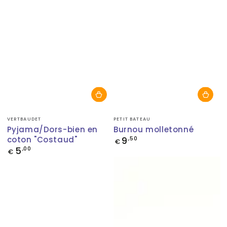
Fournisseur:
Fournisseur:
VERTBAUDET
PETIT BATEAU
Pyjama/Dors-bien en
Burnou molletonné
coton "Costaud"
9
Prix
,50
€
normal
5
Prix
,00
€
normal