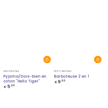
Fournisseur:
Fournisseur:
ORCHESTRA
PETIT BATEAU
Pyjama/Dors-bien en
Barboteuse 2 en 1
coton "Hello Tiger"
9
Prix
,50
€
normal
5
Prix
,00
€
normal