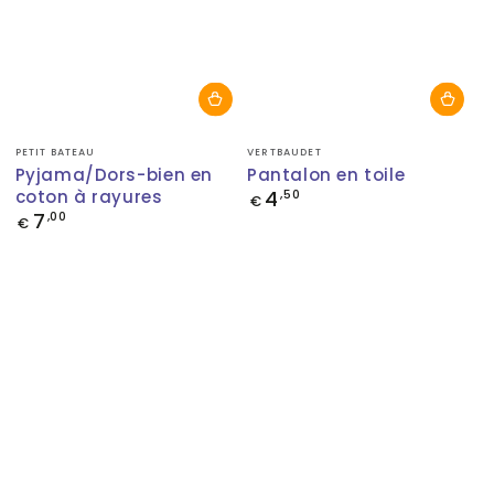
Fournisseur:
Fournisseur:
PETIT BATEAU
VERTBAUDET
Pyjama/Dors-bien en
Pantalon en toile
coton à rayures
4
Prix
,50
€
normal
7
Prix
,00
€
normal