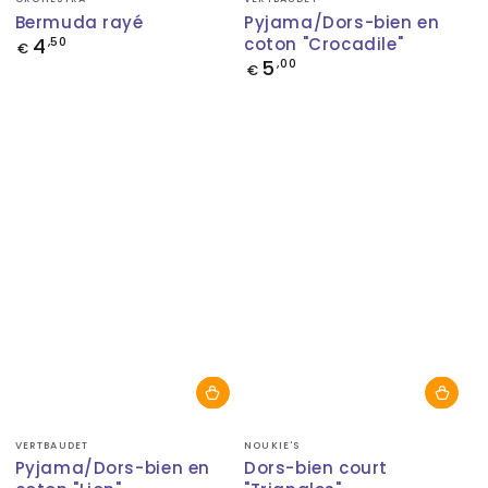
Bermuda rayé
Pyjama/Dors-bien en
4
coton "Crocadile"
Prix
,50
€
normal
5
Prix
,00
€
normal
Fournisseur:
Fournisseur:
VERTBAUDET
NOUKIE'S
Pyjama/Dors-bien en
Dors-bien court