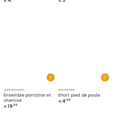
4
5
€
€
normal
normal
Fournisseur:
Fournisseur:
JEAN BOURGET
ORCHESTRA
Ensemble pantalon et
Short pied de poule
chemise
4
Prix
,50
€
normal
19
Prix
,00
€
normal