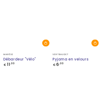
Fournisseur:
Fournisseur:
MARÈSE
VERTBAUDET
Débardeur "Vélo"
Pyjama en velours
11
6
Prix
,00
Prix
,00
€
€
normal
normal