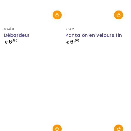
Fournisseur:
Fournisseur:
OBAÏBI
DPAM
Débardeur
Pantalon en velours fin
6
6
Prix
,50
Prix
,00
€
€
normal
normal