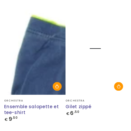
Fournisseur:
Fournisseur:
ORCHESTRA
ORCHESTRA
Ensemble salopette et
Gilet zippé
tee-shirt
6
Prix
,50
€
normal
9
Prix
,50
€
normal