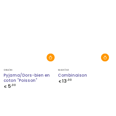
Fournisseur:
Fournisseur:
OBAÏBI
MARÈSE
Pyjama/Dors-bien en
Combinaison
coton "Poisson"
13
Prix
,00
€
normal
5
Prix
,00
€
normal