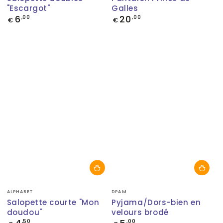
"Escargot"
Galles
6
20
Prix
,00
Prix
,00
€
€
normal
normal
Fournisseur:
Fournisseur:
ALPHABET
DPAM
Salopette courte "Mon
Pyjama/Dors-bien en
doudou"
velours brodé
Prix
,50
Prix
,00