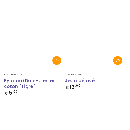
Fournisseur:
Fournisseur:
ORCHESTRA
TIMBERLAND
Pyjama/Dors-bien en
Jean délavé
coton "Tigre"
13
Prix
,00
€
normal
5
Prix
,00
€
normal