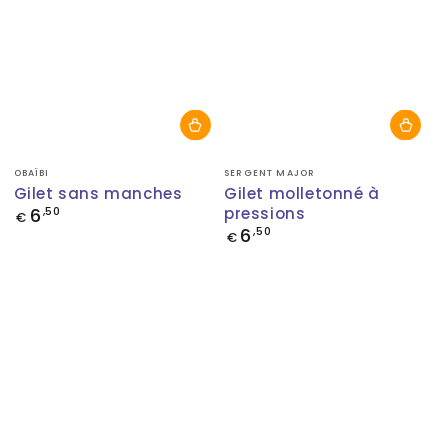
Fournisseur:
Fournisseur:
OBAÏBI
SERGENT MAJOR
Gilet sans manches
Gilet molletonné à
6
pressions
Prix
,50
€
normal
6
Prix
,50
€
normal