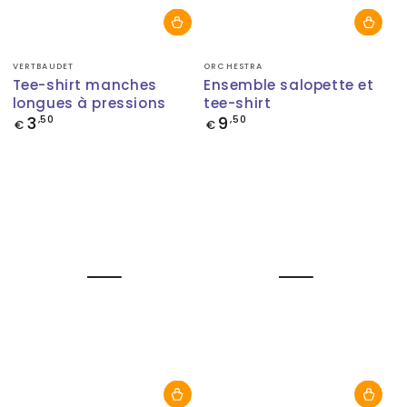
Fournisseur:
Fournisseur:
VERTBAUDET
ORCHESTRA
Tee-shirt manches
Ensemble salopette et
longues à pressions
tee-shirt
3
9
Prix
,50
Prix
,50
€
€
normal
normal