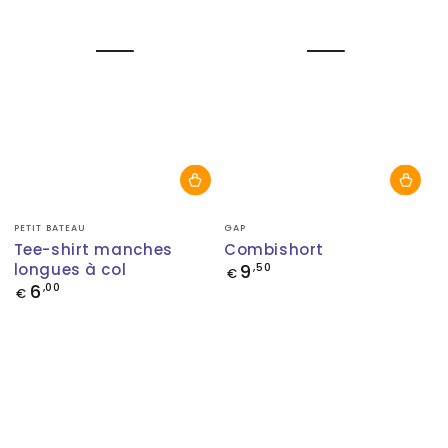
Fournisseur:
Fournisseur:
PETIT BATEAU
GAP
Tee-shirt manches
Combishort
longues à col
9
Prix
,50
€
normal
6
Prix
,00
€
normal