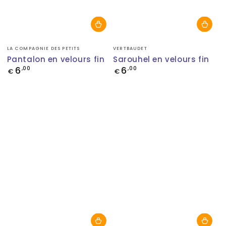
Fournisseur:
Fournisseur:
LA COMPAGNIE DES PETITS
VERTBAUDET
Pantalon en velours fin
Sarouhel en velours fin
6
6
Prix
,00
Prix
,00
€
€
normal
normal