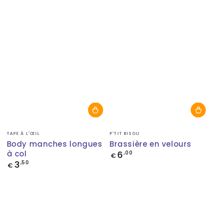
Fournisseur:
Fournisseur:
TAPE À L'ŒIL
P'TIT BISOU
Body manches longues
Brassière en velours
à col
6
Prix
,00
€
normal
3
Prix
,50
€
normal