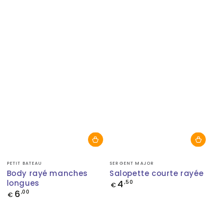
normal
Fournisseur:
Fournisseur:
PETIT BATEAU
SERGENT MAJOR
Body rayé manches
Salopette courte rayée
longues
4
Prix
,50
€
normal
6
Prix
,00
€
normal