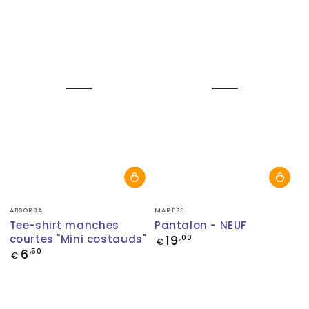
Fournisseur:
Fournisseur:
ABSORBA
MARÈSE
Tee-shirt manches
Pantalon - NEUF
courtes "Mini costauds"
19
Prix
,00
€
normal
6
Prix
,50
€
normal