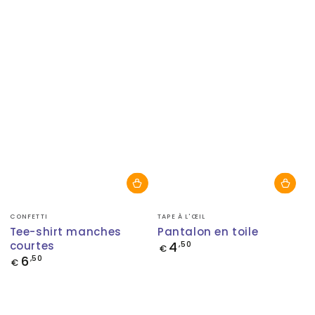
Fournisseur:
Fournisseur:
CONFETTI
TAPE À L'ŒIL
Tee-shirt manches
Pantalon en toile
courtes
4
Prix
,50
€
normal
6
Prix
,50
€
normal