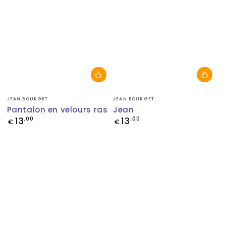
Fournisseur:
Fournisseur:
JEAN BOURGET
JEAN BOURGET
Pantalon en velours ras
Jean
13
13
Prix
,00
Prix
,00
€
€
normal
normal