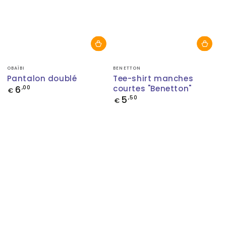
Fournisseur:
Fournisseur:
OBAÏBI
BENETTON
Pantalon doublé
Tee-shirt manches
6
courtes "Benetton"
Prix
,00
€
normal
5
Prix
,50
€
normal