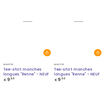
Fournisseur:
Fournisseur:
MARÈSE
MARÈSE
Tee-shirt manches
Tee-shirt manches
longues "Renne" - NEUF
longues "Renne" - NEUF
9
9
Prix
,50
Prix
,50
€
€
normal
normal