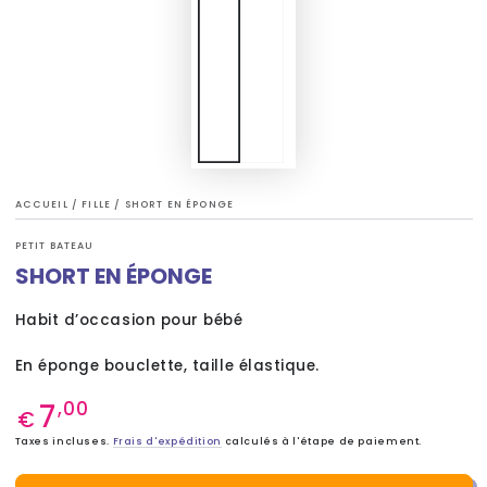
ACCUEIL
/
FILLE
/
SHORT EN ÉPONGE
PETIT BATEAU
SHORT EN ÉPONGE
Habit d’occasion pour bébé
En éponge bouclette, taille élastique.
7
Prix
,00
€
normal
Taxes incluses.
Frais d'expédition
calculés à l'étape de paiement.