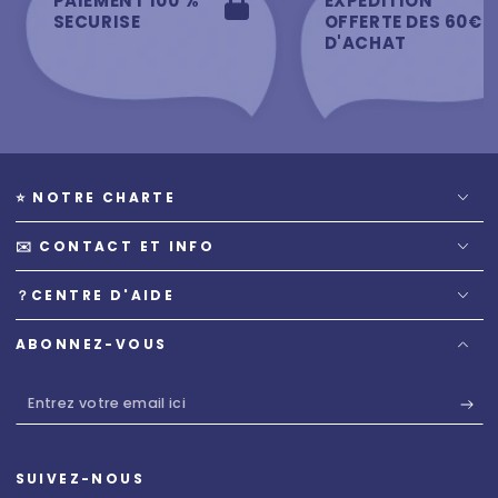
PAIEMENT 100 %
EXPEDITION
SECURISE
OFFERTE DES 60€
D'ACHAT
⭐️ NOTRE CHARTE
✉️ CONTACT ET INFO
？CENTRE D'AIDE
ABONNEZ-VOUS
Entrez
votre
email
SUIVEZ-NOUS
ici