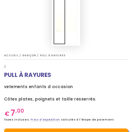
ACCUEIL
/
GARÇON
/
PULL À RAYURES
Z
PULL À RAYURES
vetements enfants d occasion
Côtes plates, poignets et taille resserrés.
7
Prix
,00
€
normal
Taxes incluses.
Frais d'expédition
calculés à l'étape de paiement.