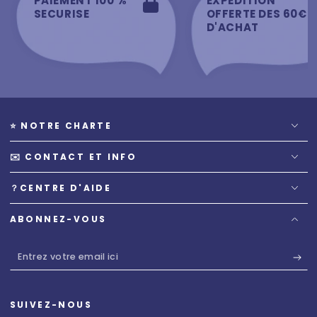
PAIEMENT 100 %
EXPEDITION
SECURISE
OFFERTE DES 60€
D'ACHAT
⭐️ NOTRE CHARTE
✉️ CONTACT ET INFO
？CENTRE D'AIDE
ABONNEZ-VOUS
Entrez
votre
email
SUIVEZ-NOUS
ici