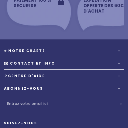
PAIEMENT 100 %
EXPEDITION
SECURISE
OFFERTE DES 60€
D'ACHAT
⭐️ NOTRE CHARTE
✉️ CONTACT ET INFO
？CENTRE D'AIDE
ABONNEZ-VOUS
Entrez
votre
email
SUIVEZ-NOUS
ici