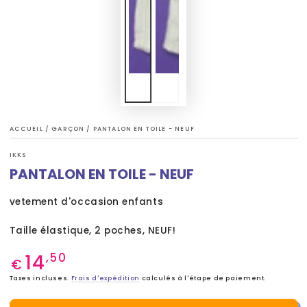
ACCUEIL
/
GARÇON
/
PANTALON EN TOILE - NEUF
IKKS
PANTALON EN TOILE - NEUF
vetement d'occasion enfants
Taille élastique, 2 poches, NEUF!
14
Prix
,50
€
normal
Taxes incluses.
Frais d'expédition
calculés à l'étape de paiement.