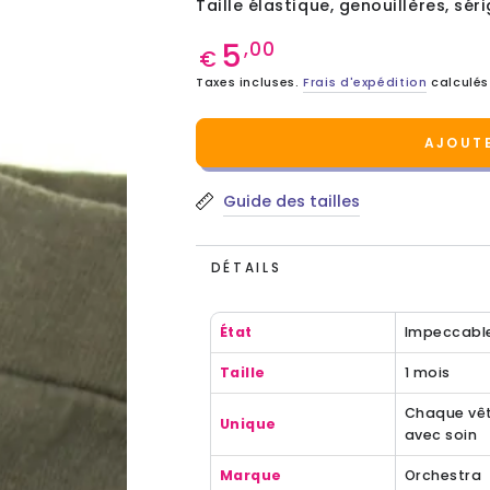
Taille élastique, genouillères, sér
5
Prix
,00
€
normal
Taxes incluses.
Frais d'expédition
calculés
AJOUTE
Guide des tailles
DÉTAILS
État
Impeccabl
Taille
1 mois
Chaque vêt
Unique
avec soin
Marque
Orchestra