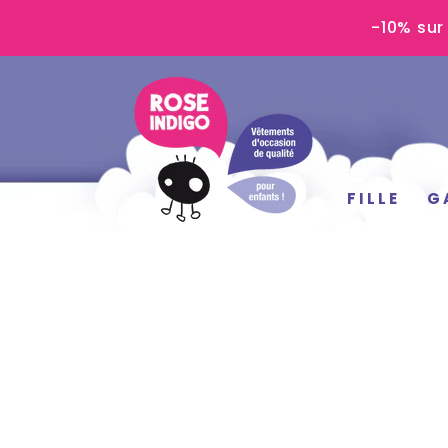
IGNORER LE
-10% sur
CONTENU
FILLE
G
IGNORER LES
INFORMATIONS
SUR LE PRODUIT