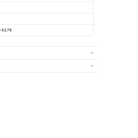
n
-X279