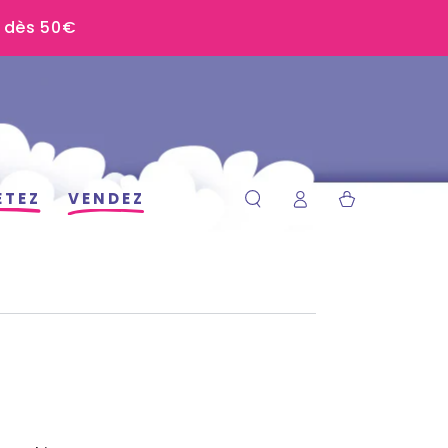
U dès 50€
Panier
ETEZ
VENDEZ
Connexion