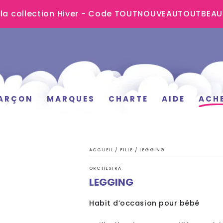
 la collection Hiver - Code TOUTNOUVEAUTOUTBEA
ARÇON
MARQUES
CHARTE
AIDE
ACH
ACCUEIL
/
FILLE
/
LEGGING
ORCHESTRA
LEGGING
Habit d’occasion pour bébé