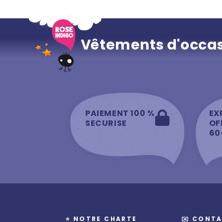
Vêtements d'occas
PAIEMENT 100 %
EX
SECURISE
OF
60
⭐️ NOTRE CHARTE
✉️ CONTA