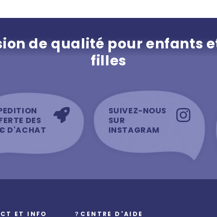
ion de qualité pour enfants e
filles
PEDITION
SUIVEZ-NOUS
FERTE DES
SUR
€ D'ACHAT
INSTAGRAM
CT ET INFO
？CENTRE D'AIDE