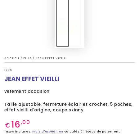
ACCUEIL
/
FILLE
/
JEAN EFFET VIEILLI
IKKS
JEAN EFFET VIEILLI
vetement occasion
Taille ajustable, fermeture éclair et crochet, 5 poches,
effet vieilli d'origine, coupe skinny.
16
Prix
,00
€
normal
Taxes incluses.
Frais d'expédition
calculés à l'étape de paiement.