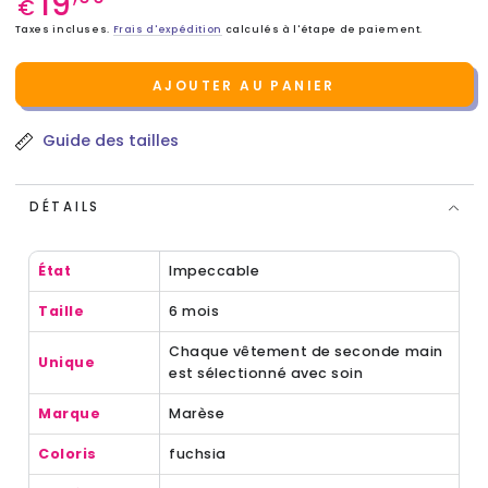
19
€
normal
Taxes incluses.
Frais d'expédition
calculés à l'étape de paiement.
AJOUTER AU PANIER
Guide des tailles
DÉTAILS
État
Impeccable
Taille
6 mois
Chaque vêtement de seconde main
Unique
est sélectionné avec soin
Marque
Marèse
Coloris
fuchsia