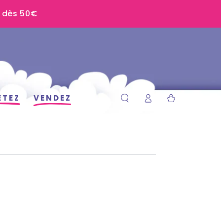
U dès 50€
Connexion
Panier
ETEZ
VENDEZ