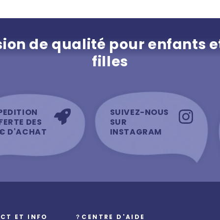
ion de qualité pour enfants e
filles
PEDITION
SUIVEZ-NOUS
FERTE DES
SUR
€ D'ACHAT
INSTAGRAM
CT ET INFO
？CENTRE D'AIDE