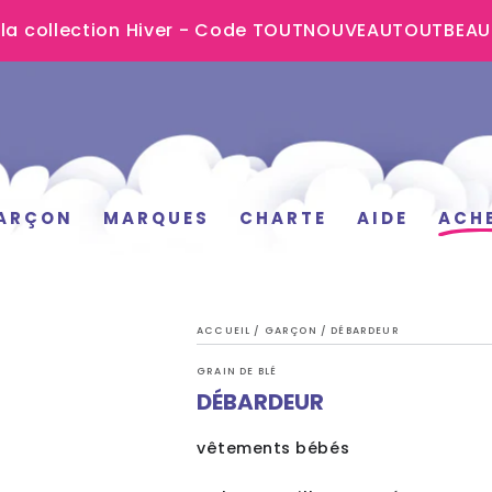
 la collection Hiver - Code TOUTNOUVEAUTOUTBEA
ARÇON
MARQUES
CHARTE
AIDE
ACH
ACCUEIL
/
GARÇON
/
DÉBARDEUR
GRAIN DE BLÉ
DÉBARDEUR
vêtements bébés