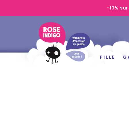
IGNORER LE
-10% sur
CONTENU
FILLE
G
IGNORER LES
INFORMATIONS
SUR LE PRODUIT