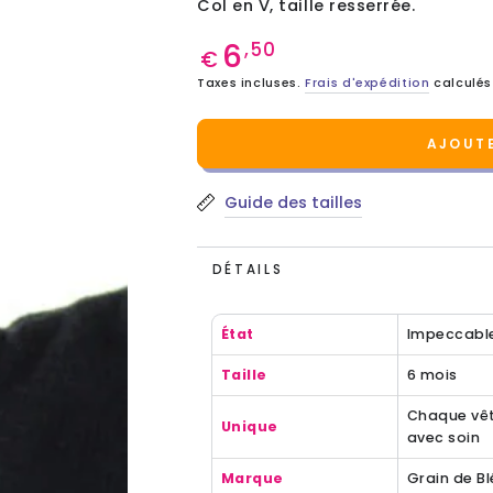
Col en V, taille resserrée.
6
Prix
,50
€
normal
Taxes incluses.
Frais d'expédition
calculés
AJOUTE
Guide des tailles
DÉTAILS
État
Impeccabl
Taille
6 mois
Chaque vêt
Unique
avec soin
Marque
Grain de Bl