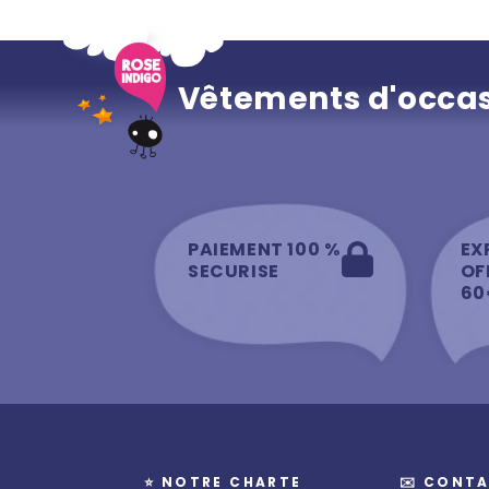
Vêtements d'occas
PAIEMENT 100 %
EX
SECURISE
OF
60
⭐️ NOTRE CHARTE
✉️ CONTA