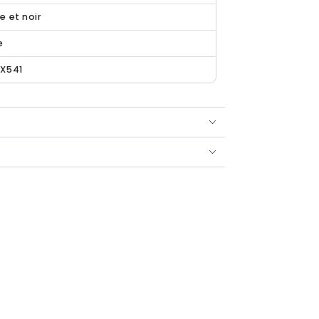
e et noir
e
-X541