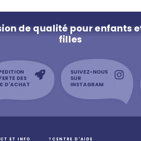
ion de qualité pour enfants e
filles
PEDITION
SUIVEZ-NOUS
FERTE DES
SUR
€ D'ACHAT
INSTAGRAM
CT ET INFO
？CENTRE D'AIDE