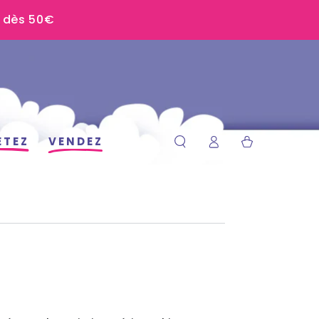
U dès 50€
Connexion
Panier
ETEZ
VENDEZ