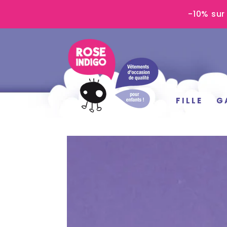
IGNORER LE
-10% sur
CONTENU
FILLE
G
IGNORER LES
INFORMATIONS
SUR LE PRODUIT