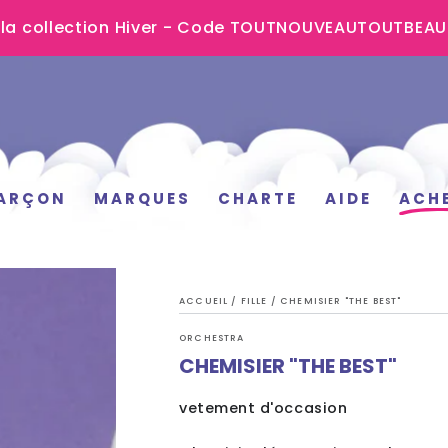
 la collection Hiver - Code TOUTNOUVEAUTOUTBEA
ARÇON
MARQUES
CHARTE
AIDE
ACH
ACCUEIL
/
FILLE
/
CHEMISIER "THE BEST"
ORCHESTRA
CHEMISIER "THE BEST"
vetement d'occasion