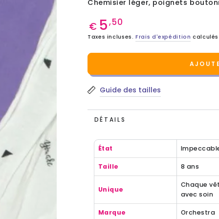
Chemisier léger, poignets boutonn
5
Prix
,50
€
normal
Taxes incluses.
Frais d'expédition
calculés
AJOUTE
Guide des tailles
DÉTAILS
État
Impeccabl
Taille
8 ans
Chaque vêt
Unique
avec soin
Marque
Orchestra