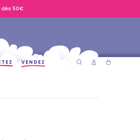
U dès 50€
Connexion
Panier
ETEZ
VENDEZ