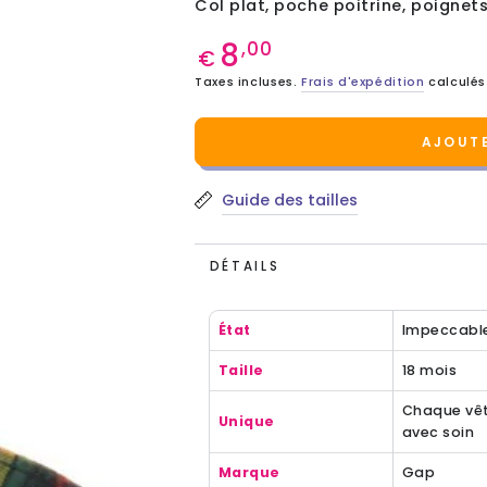
Col plat, poche poitrine, poignet
8
Prix
,00
€
normal
Taxes incluses.
Frais d'expédition
calculés
AJOUTE
Guide des tailles
DÉTAILS
État
Impeccabl
Taille
18 mois
Chaque vêt
Unique
avec soin
Marque
Gap