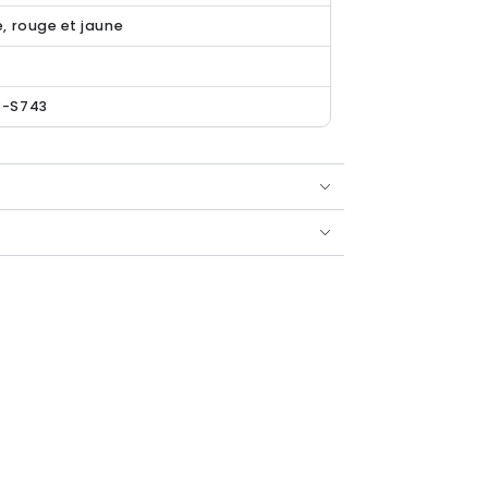
, rouge et jaune
n
8-S743