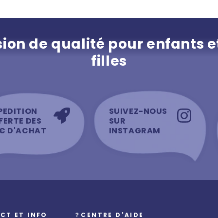
ion de qualité pour enfants e
filles
PEDITION
SUIVEZ-NOUS
FERTE DES
SUR
€ D'ACHAT
INSTAGRAM
CT ET INFO
？CENTRE D'AIDE