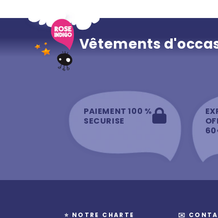
Vêtements d'occas
PAIEMENT 100 %
EX
SECURISE
OF
60
⭐️ NOTRE CHARTE
✉️ CONTA