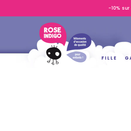
IGNORER LE
-10% sur
CONTENU
FILLE
G
IGNORER LES
INFORMATIONS
SUR LE PRODUIT