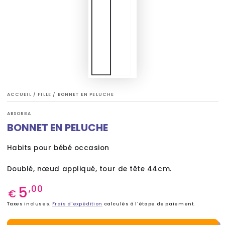
ACCUEIL
/
FILLE
/
BONNET EN PELUCHE
ABSORBA
BONNET EN PELUCHE
Habits pour bébé occasion
Doublé, nœud appliqué, tour de tête 44cm.
5
Prix
,00
€
normal
Taxes incluses.
Frais d'expédition
calculés à l'étape de paiement.