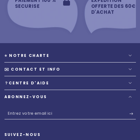
PAIEMENT 100 %
EXPEDITION
SECURISE
OFFERTE DES 60€
D'ACHAT
⭐️ NOTRE CHARTE
✉️ CONTACT ET INFO
？CENTRE D'AIDE
ABONNEZ-VOUS
Entrez
votre
email
SUIVEZ-NOUS
ici