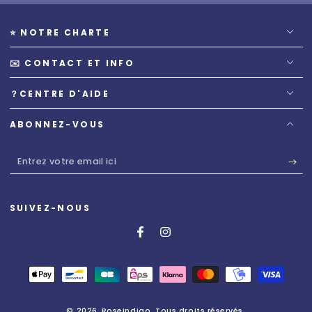
⭐️ NOTRE CHARTE
✉️ CONTACT ET INFO
？CENTRE D'AIDE
ABONNEZ-VOUS
Entrez
votre
email
SUIVEZ-NOUS
ici
Facebook
Instagram
Modes
de
© 2026,
Roseindigo
. Tous droits réservés.