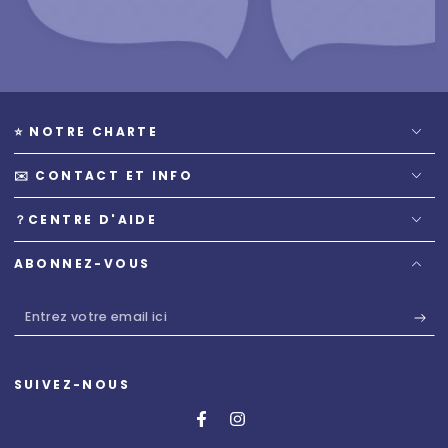
⭐️ NOTRE CHARTE
✉️ CONTACT ET INFO
？CENTRE D'AIDE
ABONNEZ-VOUS
Entrez
votre
email
SUIVEZ-NOUS
ici
Facebook
Instagram