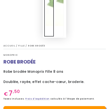
ACCUEIL
/
FILLE
/
ROBE BRODÉE
MONOPRIX
ROBE BRODÉE
Robe brodée Monoprix Fille 8 ans
Doublée, rayée, effet cache-cœur, broderie.
7
Prix
,50
€
normal
Taxes incluses.
Frais d'expédition
calculés à l'étape de paiement.