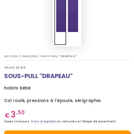
ACCUEIL
/
GARÇON
/
SOUS-PULL "DRAPEAU"
GRAIN DE BLÉ
SOUS-PULL "DRAPEAU"
habits bébé
Col roulé, pressions à l'épaule, sérigraphie.
3
Prix
,50
€
normal
Taxes incluses.
Frais d'expédition
calculés à l'étape de paiement.