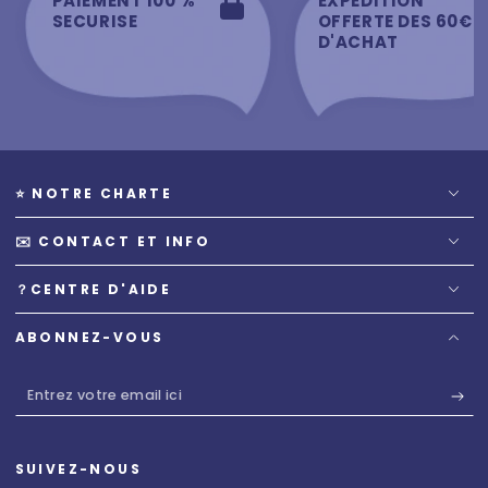
PAIEMENT 100 %
EXPEDITION
SECURISE
OFFERTE DES 60€
D'ACHAT
⭐️ NOTRE CHARTE
✉️ CONTACT ET INFO
？CENTRE D'AIDE
ABONNEZ-VOUS
Entrez
votre
email
SUIVEZ-NOUS
ici